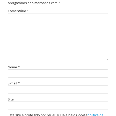
obrigatórios são marcados com
*
Comentário
*
Nome
*
E-mail
*
Site
Este site é protegido por reCAPTCHA e pelo Google
política de