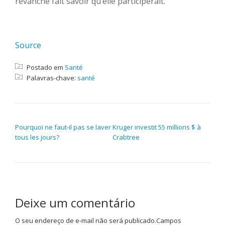
revanche fait savoir qu’elle participerait.
Source
Postado em
Santé
Palavras-chave:
santé
NAVEGAÇÃO DE POST
Pourquoi ne faut-il pas se laver
Kruger investit 55 millions $ à
tous les jours?
Crabtree
Deixe um comentário
O seu endereço de e-mail não será publicado.
Campos