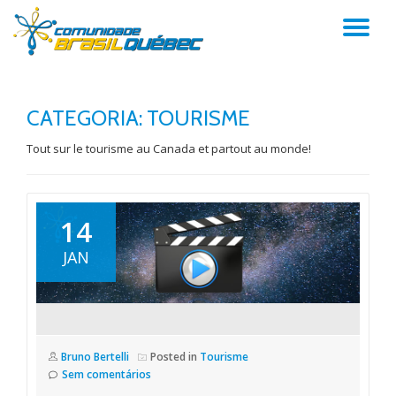
AL
Pular
para
NA
o
conteúdo
CATEGORIA:
TOURISME
Tout sur le tourisme au Canada et partout au monde!
14
JAN
Bruno Bertelli
Posted in
Tourisme
Sem comentários