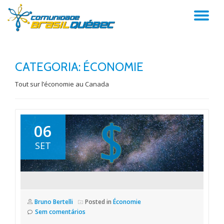
AL
Pular
para
NA
o
conteúdo
CATEGORIA:
ÉCONOMIE
Tout sur l’économie au Canada
06
SET
Bruno Bertelli
Posted in
Économie
Sem comentários