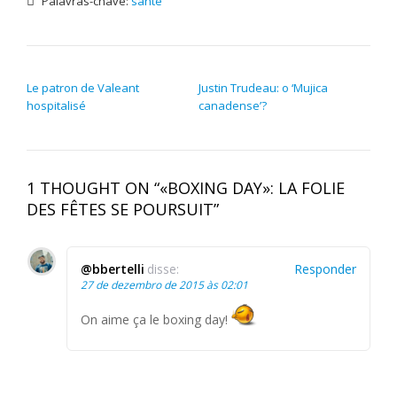
Palavras-chave:
santé
NAVEGAÇÃO DE POST
Le patron de Valeant
Justin Trudeau: o ‘Mujica
hospitalisé
canadense’?
1 THOUGHT ON “«BOXING DAY»: LA FOLIE
DES FÊTES SE POURSUIT”
@bbertelli
disse:
Responder
27 de dezembro de 2015 às 02:01
On aime ça le boxing day!