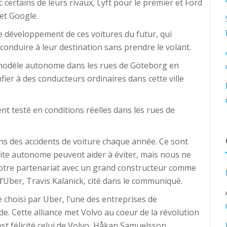
 certains de leurs rivaux, Lyft pour le premier et Ford
net Google.
e développement de ces voitures du futur, qui
conduire à leur destination sans prendre le volant.
 modèle autonome dans les rues de Göteborg en
fier à des conducteurs ordinaires dans cette ville
t testé en conditions réelles dans les rues de
ns des accidents de voiture chaque année. Ce sont
ite autonome peuvent aider à éviter, mais nous ne
 notre partenariat avec un grand constructeur comme
d’Uber, Travis Kalanick, cité dans le communiqué.
 choisi par Uber, l’une des entreprises de
e. Cette alliance met Volvo au coeur de la révolution
st félicité celui de Volvo, Håkan Samuelsson.