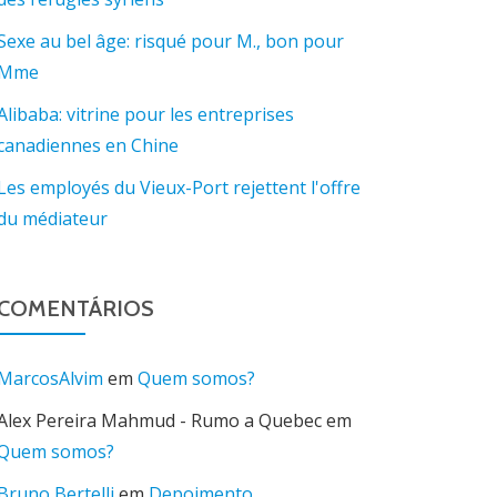
Sexe au bel âge: risqué pour M., bon pour
Mme
Alibaba: vitrine pour les entreprises
canadiennes en Chine
Les employés du Vieux-Port rejettent l'offre
du médiateur
COMENTÁRIOS
MarcosAlvim
em
Quem somos?
Alex Pereira Mahmud - Rumo a Quebec
em
Quem somos?
Bruno Bertelli
em
Depoimento