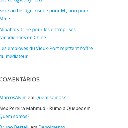
Sexe au bel âge: risqué pour M., bon pour
Mme
Alibaba: vitrine pour les entreprises
canadiennes en Chine
Les employés du Vieux-Port rejettent l'offre
du médiateur
COMENTÁRIOS
MarcosAlvim
em
Quem somos?
Alex Pereira Mahmud - Rumo a Quebec
em
Quem somos?
Bruno Bertelli
em
Depoimento