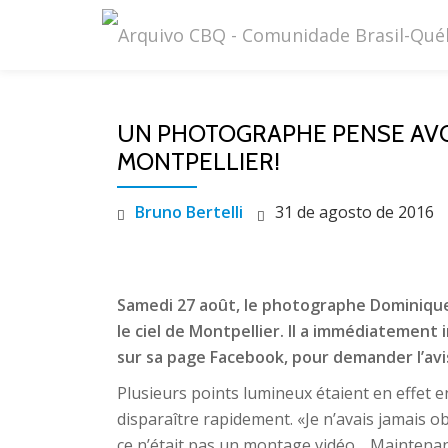
Pular
para
o
UN PHOTOGRAPHE PENSE AVOI
conteúdo
MONTPELLIER!
Bruno Bertelli
31 de agosto de 2016
Samedi 27 août, le photographe Dominiqu
le ciel de Montpellier. Il a immédiatement
sur sa page Facebook, pour demander l’av
Plusieurs points lumineux étaient en effet e
disparaître rapidement. «Je n’avais jamais
ce n’était pas un montage vidéo… Maintenant 