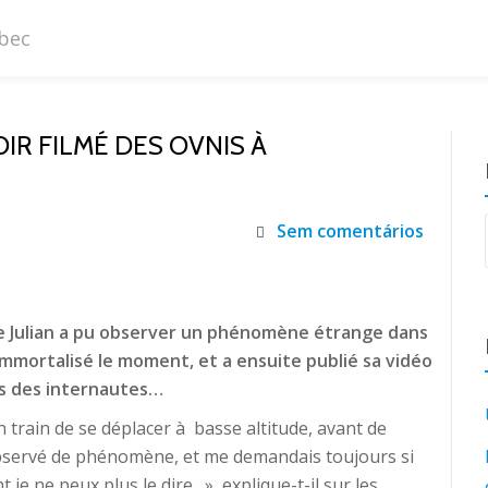
R FILMÉ DES OVNIS À
Sem comentários
e Julian a pu observer un phénomène étrange dans
 immortalisé le moment, et a ensuite publié sa vidéo
is des internautes…
n train de se déplacer à basse altitude, avant de
 observé de phénomène, et me demandais toujours si
je ne peux plus le dire…», explique-t-il sur les