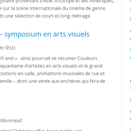
aginaire provenant d’Asie, d’Europe et des Amériques,
e sur la scène internationale du cinéma de genre.
ts une sélection de court et long métrage.
– symposium en arts visuels
 l’Est).
19 ans! » : ainsi pourrait se résumer Couleurs
quantaine d’artistes en arts visuels et le grand
sitions en salle, animations musicales de rue et
amille – dont une vente aux enchères qui fera de
(Montréal)
estival Osheaga offre à son public une