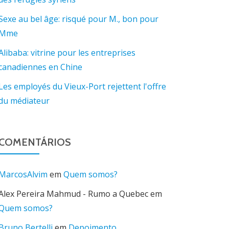
Sexe au bel âge: risqué pour M., bon pour
Mme
Alibaba: vitrine pour les entreprises
canadiennes en Chine
Les employés du Vieux-Port rejettent l'offre
du médiateur
COMENTÁRIOS
MarcosAlvim
em
Quem somos?
Alex Pereira Mahmud - Rumo a Quebec
em
Quem somos?
Bruno Bertelli
em
Depoimento