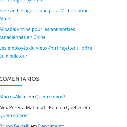
Sexe au bel âge: risqué pour M., bon pour
Mme
Alibaba: vitrine pour les entreprises
canadiennes en Chine
Les employés du Vieux-Port rejettent l'offre
du médiateur
COMENTÁRIOS
MarcosAlvim
em
Quem somos?
Alex Pereira Mahmud - Rumo a Quebec
em
Quem somos?
Bruno Bertelli
em
Depoimento