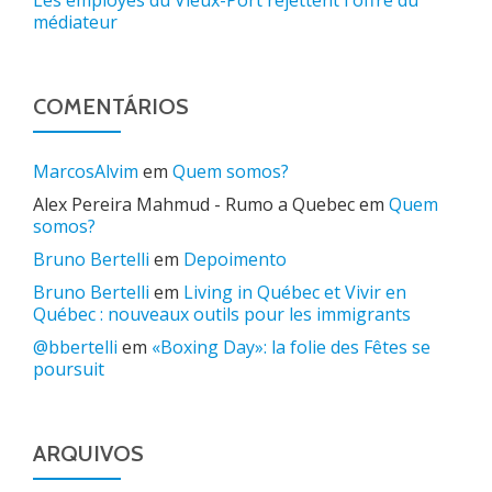
Les employés du Vieux-Port rejettent l'offre du
médiateur
COMENTÁRIOS
MarcosAlvim
em
Quem somos?
Alex Pereira Mahmud - Rumo a Quebec
em
Quem
somos?
Bruno Bertelli
em
Depoimento
Bruno Bertelli
em
Living in Québec et Vivir en
Québec : nouveaux outils pour les immigrants
@bbertelli
em
«Boxing Day»: la folie des Fêtes se
poursuit
ARQUIVOS