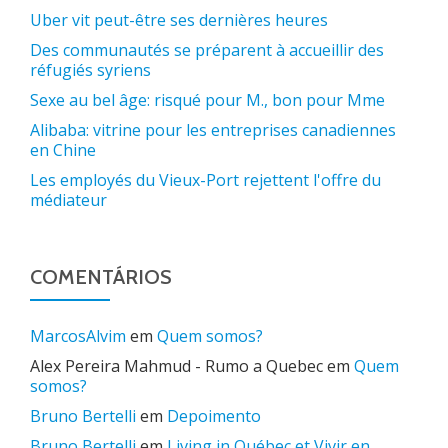
Uber vit peut-être ses dernières heures
Des communautés se préparent à accueillir des
réfugiés syriens
Sexe au bel âge: risqué pour M., bon pour Mme
Alibaba: vitrine pour les entreprises canadiennes
en Chine
Les employés du Vieux-Port rejettent l'offre du
médiateur
COMENTÁRIOS
MarcosAlvim
em
Quem somos?
Alex Pereira Mahmud - Rumo a Quebec
em
Quem
somos?
Bruno Bertelli
em
Depoimento
Bruno Bertelli
em
Living in Québec et Vivir en