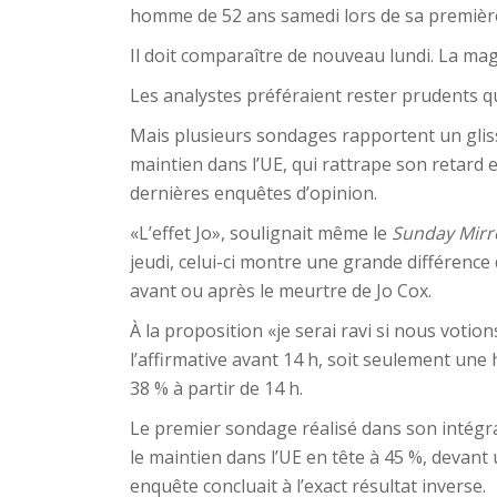
homme de 52 ans samedi lors de sa première
Il doit comparaître de nouveau lundi. La ma
Les analystes préféraient rester prudents q
Mais plusieurs sondages rapportent un glis
maintien dans l’UE, qui rattrape son retard 
dernières enquêtes d’opinion.
«L’effet Jo», soulignait même le
Sunday Mir
jeudi, celui-ci montre une grande différence 
avant ou après le meurtre de Jo Cox.
À la proposition «je serai ravi si nous votio
l’affirmative avant 14 h, soit seulement une h
38 % à partir de 14 h.
Le premier sondage réalisé dans son intégrali
le maintien dans l’UE en tête à 45 %, devant 
enquête concluait à l’exact résultat inverse.