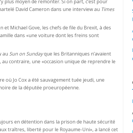
n’y plus moyen de remonter. Si on part, c’est pour
 a martelé David Cameron dans une interview au
Times
et Michael Gove, les chefs de file du Brexit, à des
amille dans «une voiture dont les freins sont
w au
Sun on Sunday
que les Britanniques n’avaient
nt, au contraire, une «occasion unique de reprendre le
terre où Jo Cox a été sauvagement tuée jeudi, une
émoire de la députée proeuropéenne.
jours en détention dans la prison de haute sécurité
x traîtres, liberté pour le Royaume-Uni», a lancé cet