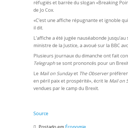
réfugiés et barrée du slogan «Breaking Point
de Jo Cox.
«C’est une affiche répugnante et ignoble qu
il dit.
L’affiche a été jugée nauséabonde jusqu’au 
ministre de la Justice, a avoué sur la BBC av
Plusieurs journaux du dimanche ont fait con
Telegraph
se sont prononcés pour un Brexit
Le
Mail on Sunday
et
The Observer
préfèrent
en péril paix et prospérité», écrit le
Mail on 
vendues par le camp du Brexit.
Source
Postado em
Économie