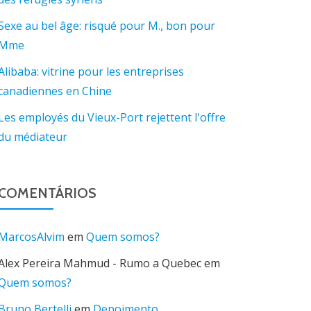
Sexe au bel âge: risqué pour M., bon pour
Mme
Alibaba: vitrine pour les entreprises
canadiennes en Chine
Les employés du Vieux-Port rejettent l'offre
du médiateur
COMENTÁRIOS
MarcosAlvim
em
Quem somos?
Alex Pereira Mahmud - Rumo a Quebec
em
Quem somos?
Bruno Bertelli
em
Depoimento