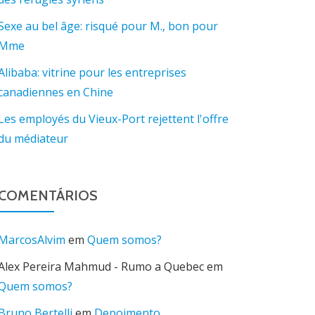
Sexe au bel âge: risqué pour M., bon pour
Mme
Alibaba: vitrine pour les entreprises
canadiennes en Chine
Les employés du Vieux-Port rejettent l'offre
du médiateur
COMENTÁRIOS
MarcosAlvim
em
Quem somos?
Alex Pereira Mahmud - Rumo a Quebec
em
Quem somos?
Bruno Bertelli
em
Depoimento