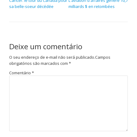
Cancer: le tour du Canada pour
L'aviation d'affaires génère 10,7
sa belle-soeur décédée
milliards $ en retombées
Deixe um comentário
O seu endereço de e-mail não será publicado.
Campos
obrigatórios são marcados com
*
Comentário
*