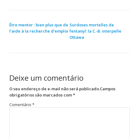
NAVEGAÇÃO DE POST
Être mentor : bien plus que de
Surdoses mortelles de
l’aide à la recherche d’emploi
fentanyl: la C.-B. interpelle
Ottawa
Deixe um comentário
O seu endereço de e-mail não será publicado.
Campos
obrigatórios são marcados com
*
Comentário
*