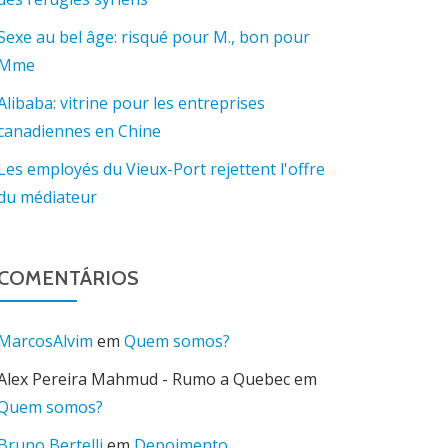
Sexe au bel âge: risqué pour M., bon pour
Mme
Alibaba: vitrine pour les entreprises
canadiennes en Chine
Les employés du Vieux-Port rejettent l'offre
du médiateur
COMENTÁRIOS
MarcosAlvim
em
Quem somos?
Alex Pereira Mahmud - Rumo a Quebec
em
Quem somos?
Bruno Bertelli
em
Depoimento