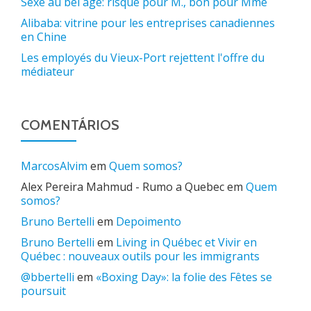
Sexe au bel âge: risqué pour M., bon pour Mme
Alibaba: vitrine pour les entreprises canadiennes
en Chine
Les employés du Vieux-Port rejettent l'offre du
médiateur
COMENTÁRIOS
MarcosAlvim
em
Quem somos?
Alex Pereira Mahmud - Rumo a Quebec
em
Quem
somos?
Bruno Bertelli
em
Depoimento
Bruno Bertelli
em
Living in Québec et Vivir en
Québec : nouveaux outils pour les immigrants
@bbertelli
em
«Boxing Day»: la folie des Fêtes se
poursuit