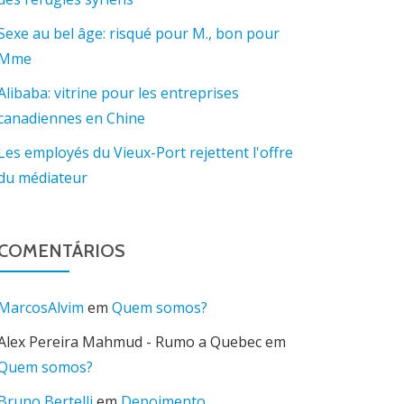
Sexe au bel âge: risqué pour M., bon pour
Mme
Alibaba: vitrine pour les entreprises
canadiennes en Chine
Les employés du Vieux-Port rejettent l'offre
du médiateur
COMENTÁRIOS
MarcosAlvim
em
Quem somos?
Alex Pereira Mahmud - Rumo a Quebec
em
Quem somos?
Bruno Bertelli
em
Depoimento