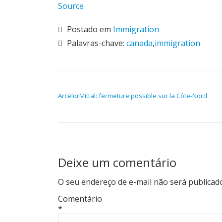
Source
Postado em
Immigration
Palavras-chave:
canada
,
immigration
NAVEGAÇÃO DE POST
ArcelorMittal: fermeture possible sur la Côte-Nord
Deixe um comentário
O seu endereço de e-mail não será publicad
Comentário
*