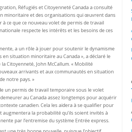
gration, Réfugiés et Citoyenneté Canada a consulté
 minoritaire et des organisations qui œuvrent dans
r à ce que ce nouveau volet de permis de travail
tionale respecte les intérêts et les besoins de ces
nente, a un rôle à jouer pour soutenir le dynamisme
en situation minoritaire au Canada », a déclaré le
e la Citoyenneté, John McCallum. « Mobilité
ouveaux arrivants et aux communautés en situation
 de notre pays. »
e un permis de travail temporaire sous le volet
 demeurer au Canada assez longtemps pour acquérir
ontexte canadien. Cela les aidera à se qualifier pour
ugmentera la probabilité qu’ils soient invités à
ente par l’entremise du système Entrée express.
st une très bonne nouvelle, puisque l’objectif