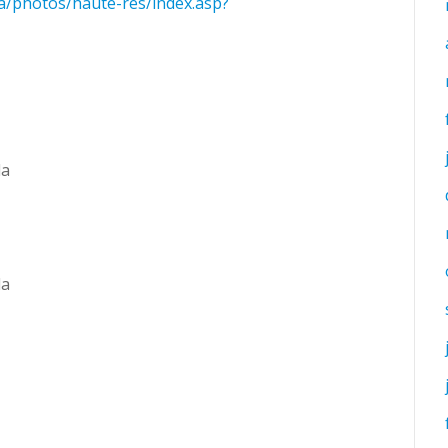
ia/photos/haute-res/index.asp?
da
da