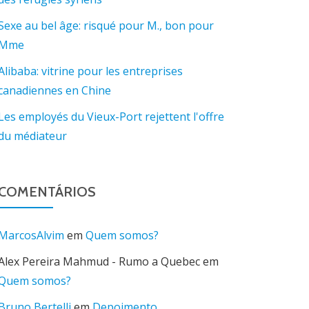
Sexe au bel âge: risqué pour M., bon pour
Mme
Alibaba: vitrine pour les entreprises
canadiennes en Chine
Les employés du Vieux-Port rejettent l'offre
du médiateur
COMENTÁRIOS
MarcosAlvim
em
Quem somos?
Alex Pereira Mahmud - Rumo a Quebec
em
Quem somos?
Bruno Bertelli
em
Depoimento