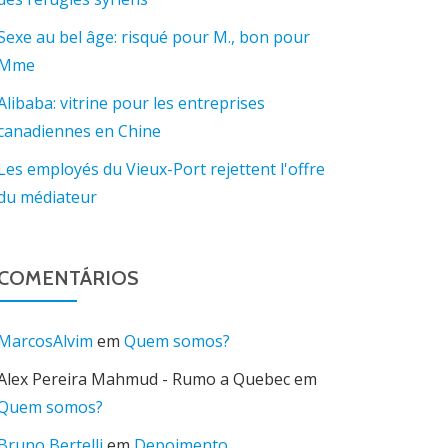
Sexe au bel âge: risqué pour M., bon pour
Mme
Alibaba: vitrine pour les entreprises
canadiennes en Chine
Les employés du Vieux-Port rejettent l'offre
du médiateur
COMENTÁRIOS
MarcosAlvim
em
Quem somos?
Alex Pereira Mahmud - Rumo a Quebec
em
Quem somos?
Bruno Bertelli
em
Depoimento