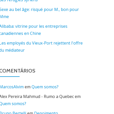
Sexe au bel âge: risqué pour M., bon pour
Mme
Alibaba: vitrine pour les entreprises
canadiennes en Chine
Les employés du Vieux-Port rejettent l'offre
du médiateur
COMENTÁRIOS
MarcosAlvim
em
Quem somos?
Alex Pereira Mahmud - Rumo a Quebec
em
Quem somos?
Bruno Bertelli
em
Depoimento