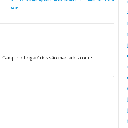
Le ministre Kenney fait une déclaration commémorant Tisha
Be'av
o.
Campos obrigatórios são marcados com
*