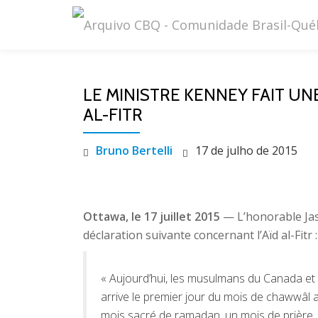
Pular
para
o
LE MINISTRE KENNEY FAIT U
conteúdo
AL-FITR
Bruno Bertelli
17 de julho de 2015
Ottawa, le 17 juillet 2015
— L’honorable Jas
déclaration suivante concernant l’Aïd al-Fitr :
« Aujourd’hui, les musulmans du Canada et d
arrive le premier jour du mois de chawwâl au
mois sacré de ramadan, un mois de prière, 