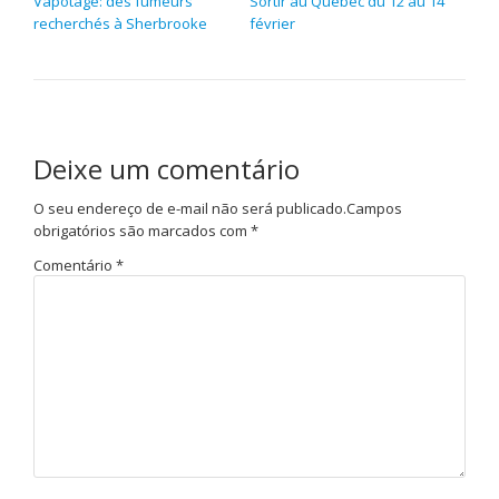
Vapotage: des fumeurs
Sortir au Québec du 12 au 14
recherchés à Sherbrooke
février
Deixe um comentário
O seu endereço de e-mail não será publicado.
Campos
obrigatórios são marcados com
*
Comentário
*