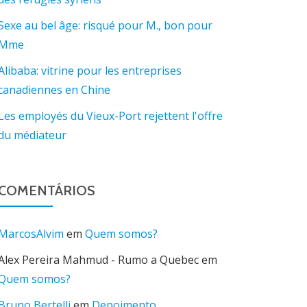
Sexe au bel âge: risqué pour M., bon pour
Mme
Alibaba: vitrine pour les entreprises
canadiennes en Chine
Les employés du Vieux-Port rejettent l'offre
du médiateur
COMENTÁRIOS
MarcosAlvim
em
Quem somos?
Alex Pereira Mahmud - Rumo a Quebec
em
Quem somos?
Bruno Bertelli
em
Depoimento