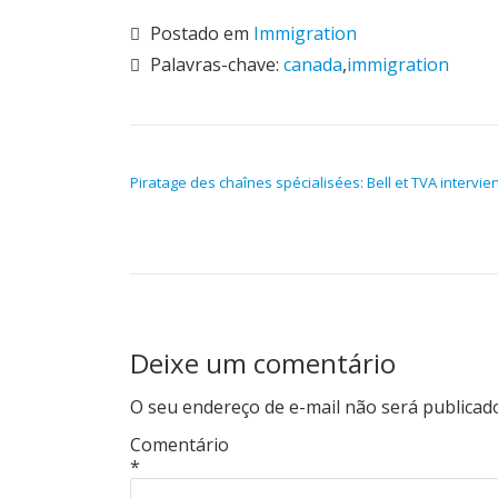
Postado em
Immigration
Palavras-chave:
canada
,
immigration
NAVEGAÇÃO DE POST
Piratage des chaînes spécialisées: Bell et TVA intervie
Deixe um comentário
O seu endereço de e-mail não será publicad
Comentário
*