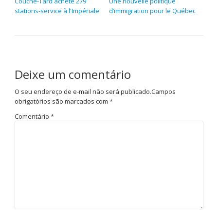
Couche-Tard achète 279
Une nouvelle politique
stations-service à l'Impériale
d’immigration pour le Québec
Deixe um comentário
O seu endereço de e-mail não será publicado.
Campos
obrigatórios são marcados com
*
Comentário
*