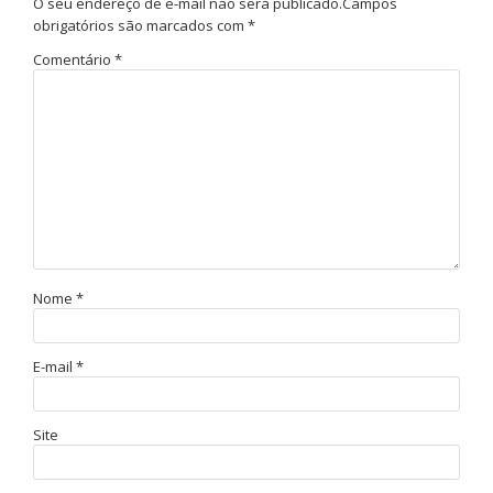
O seu endereço de e-mail não será publicado.
Campos
obrigatórios são marcados com
*
Comentário
*
Nome
*
E-mail
*
Site