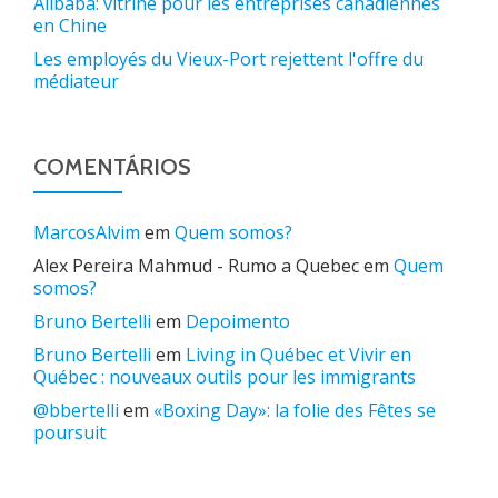
Alibaba: vitrine pour les entreprises canadiennes
en Chine
Les employés du Vieux-Port rejettent l'offre du
médiateur
COMENTÁRIOS
MarcosAlvim
em
Quem somos?
Alex Pereira Mahmud - Rumo a Quebec
em
Quem
somos?
Bruno Bertelli
em
Depoimento
Bruno Bertelli
em
Living in Québec et Vivir en
Québec : nouveaux outils pour les immigrants
@bbertelli
em
«Boxing Day»: la folie des Fêtes se
poursuit