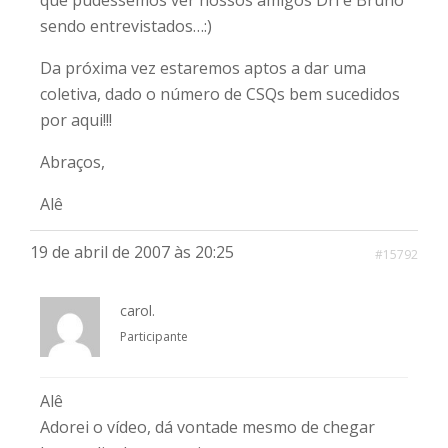
que pudéssemos ver nossos amigos Dri e Bruno
sendo entrevistados…:)
Da próxima vez estaremos aptos a dar uma
coletiva, dado o número de CSQs bem sucedidos
por aqui!!!
Abraços,
Alê
19 de abril de 2007 às 20:25
#15792
carol.
Participante
Alê
Adorei o vídeo, dá vontade mesmo de chegar