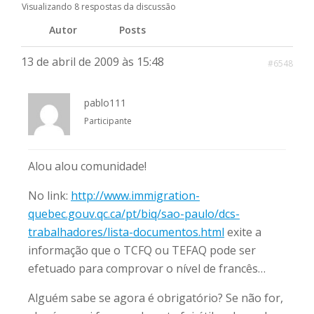
Visualizando 8 respostas da discussão
Autor
Posts
13 de abril de 2009 às 15:48
#6548
pablo111
Participante
Alou alou comunidade!
No link:
http://www.immigration-
quebec.gouv.qc.ca/pt/biq/sao-paulo/dcs-
trabalhadores/lista-documentos.html
exite a
informação que o TCFQ ou TEFAQ pode ser
efetuado para comprovar o nível de francês…
Alguém sabe se agora é obrigatório? Se não for,