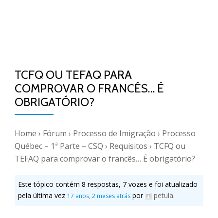
TCFQ OU TEFAQ PARA
COMPROVAR O FRANCÊS… É
OBRIGATÓRIO?
Home
›
Fórum
›
Processo de Imigração
›
Processo
Québec – 1ª Parte – CSQ
›
Requisitos
›
TCFQ ou
TEFAQ para comprovar o francês… É obrigatório?
Este tópico contém 8 respostas, 7 vozes e foi atualizado
pela última vez
por
petula
.
17 anos, 2 meses atrás