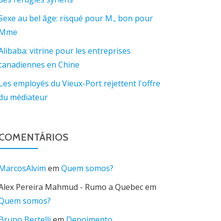
Sexe au bel âge: risqué pour M., bon pour
Mme
Alibaba: vitrine pour les entreprises
canadiennes en Chine
Les employés du Vieux-Port rejettent l'offre
du médiateur
COMENTÁRIOS
MarcosAlvim
em
Quem somos?
Alex Pereira Mahmud - Rumo a Quebec
em
Quem somos?
Bruno Bertelli
em
Depoimento