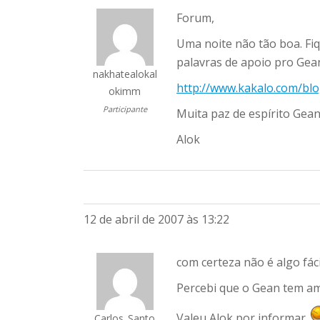
Forum,
Uma noite não tão boa. Fi
palavras de apoio pro Gea
nakhatealokal
http://www.kakalo.com/bl
okimm
Participante
Muita paz de espírito Gean
Alok
12 de abril de 2007 às 13:22
com certeza não é algo fáci
Percebi que o Gean tem am
Valeu Alok por informar
Carlos_Santo