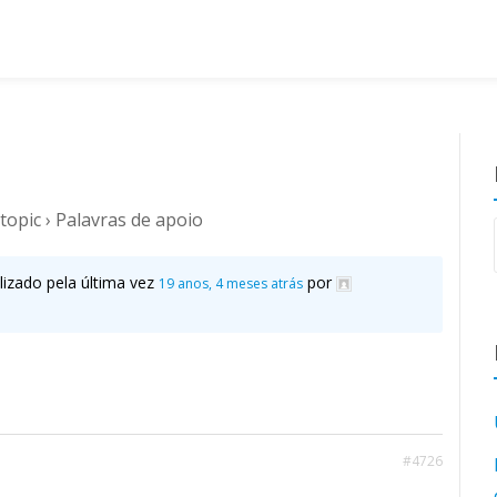
topic
›
Palavras de apoio
lizado pela última vez
por
19 anos, 4 meses atrás
#4726