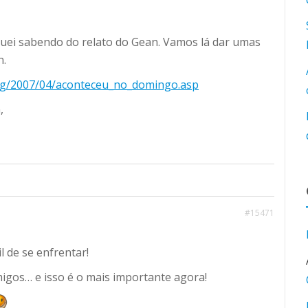
quei sabendo do relato do Gean. Vamos lá dar umas
n.
og/2007/04/aconteceu_no_domingo.asp
,
#15471
l de se enfrentar!
igos… e isso é o mais importante agora!