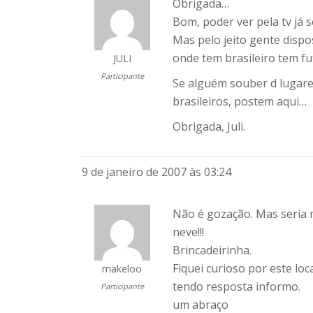
Obrigada…
Bom, poder ver pela tv já 
Mas pelo jeito gente dispost
onde tem brasileiro tem f
JULI
Participante
Se alguém souber d lugare
brasileiros, postem aqui…
Obrigada, Juli.
9 de janeiro de 2007 às 03:24
Não é gozação. Mas seria m
neve!!!
Brincadeirinha.
Fiquei curioso por este lo
makeloo
tendo resposta informo.
Participante
um abraço