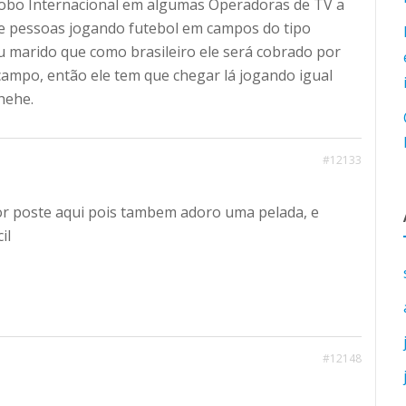
lobo Internacional em algumas Operadoras de TV a
s de pessoas jogando futebol em campos do tipo
eu marido que como brasileiro ele será cobrado por
po, então ele tem que chegar lá jogando igual
hehe.
#12133
r poste aqui pois tambem adoro uma pelada, e
il
#12148