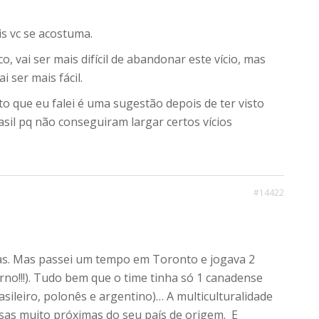
ois vc se acostuma.
, vai ser mais difícil de abandonar este vício, mas
i ser mais fácil.
o que eu falei é uma sugestão depois de ter visto
sil pq não conseguiram largar certos vícios
#14422
as. Mas passei um tempo em Toronto e jogava 2
no!!!). Tudo bem que o time tinha só 1 canadense
asileiro, polonês e argentino)… A multiculturalidade
sas muito próximas do seu país de origem. E