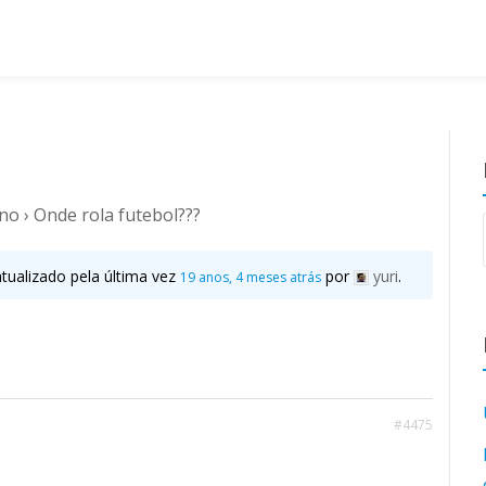
ano
›
Onde rola futebol???
atualizado pela última vez
por
yuri
.
19 anos, 4 meses atrás
#4475