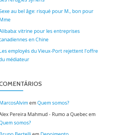
Sexe au bel âge: risqué pour M., bon pour
Mme
Alibaba: vitrine pour les entreprises
canadiennes en Chine
Les employés du Vieux-Port rejettent l'offre
du médiateur
COMENTÁRIOS
MarcosAlvim
em
Quem somos?
Alex Pereira Mahmud - Rumo a Quebec
em
Quem somos?
Bruno Bertelli
em
Depoimento