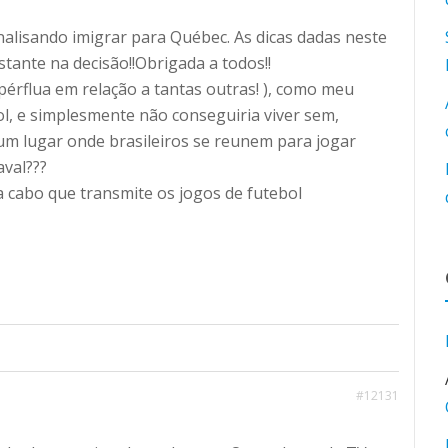
alisando imigrar para Québec. As dicas dadas neste
tante na decisão!!Obrigada a todos!!
érflua em relação a tantas outras! ), como meu
ol, e simplesmente não conseguiria viver sem,
 um lugar onde brasileiros se reunem para jogar
aval???
 a cabo que transmite os jogos de futebol
#12131