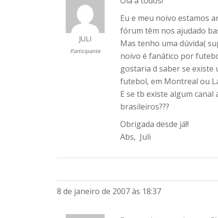
Olá a todos!
Eu e meu noivo estamos an
fórum têm nos ajudado bas
JULI
Mas tenho uma dúvida( sup
Participante
noivo é fanático por futeb
gostaria d saber se existe
futebol, em Montreal ou L
E se tb existe algum canal
brasileiros???
Obrigada desde já!!
Abs, Juli
8 de janeiro de 2007 às 18:37