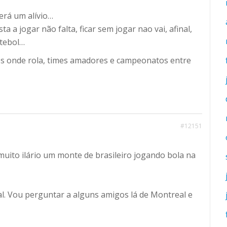
será um alívio…
a a jogar não falta, ficar sem jogar nao vai, afinal,
utebol…
s onde rola, times amadores e campeonatos entre
#12151
uito ilário um monte de brasileiro jogando bola na
cal. Vou perguntar a alguns amigos lá de Montreal e