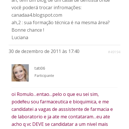
ah, tem um blog de um casal de dentista onde
você poderá trocar infromações:
canadaa4.blogspot.com
ah,2 : sua formação técnica é na mesma área?
Bonne chance !
Luciana
30 de dezembro de 2011 às 17:40
#49194
tati06
Participante
oi Romulo…entao…pelo o que eu sei sim,
pode!!eu sou farmaceutica e bioquimica, e me
candidatei a vagas de asssistente de farmacia e
de laboratorio e ja ate me contataram…eu ate
acho q vc DEVE se candidatar a um nivel mais