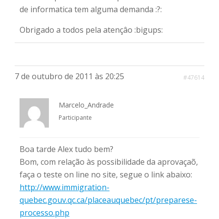
de informatica tem alguma demanda :?:
Obrigado a todos pela atençâo :bigups:
7 de outubro de 2011 às 20:25
#47614
Marcelo_Andrade
Participante
Boa tarde Alex tudo bem?
Bom, com relação às possibilidade da aprovaçaõ,
faça o teste on line no site, segue o link abaixo:
http://www.immigration-
quebec.gouv.qc.ca/placeauquebec/pt/preparese-
processo.php