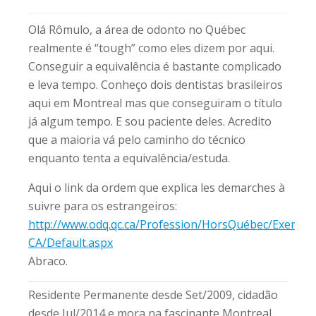
Olá Rômulo, a área de odonto no Québec
realmente é “tough” como eles dizem por aqui.
Conseguir a equivalência é bastante complicado
e leva tempo. Conheço dois dentistas brasileiros
aqui em Montreal mas que conseguiram o título
já algum tempo. E sou paciente deles. Acredito
que a maioria vá pelo caminho do técnico
enquanto tenta a equivalência/estuda.
Aqui o link da ordem que explica les demarches à
suivre para os estrangeiros:
http://www.odq.qc.ca/Profession/HorsQuébec/Exercer
CA/Default.aspx
Abraco.
Residente Permanente desde Set/2009, cidadão
desde Jul/2014 e mora na fascinante Montreal.