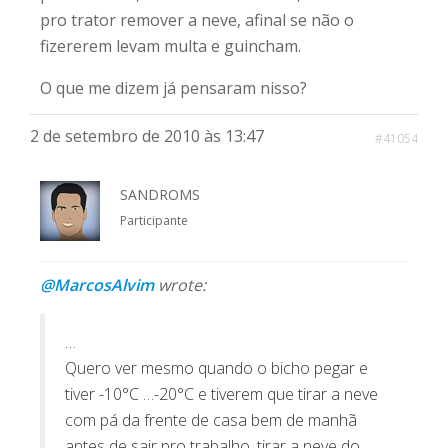
pro trator remover a neve, afinal se não o
fizererem levam multa e guincham.
O que me dizem já pensaram nisso?
2 de setembro de 2010 às 13:47
#41054
SANDROMS
Participante
@MarcosAlvim
wrote:
…
Quero ver mesmo quando o bicho pegar e
tiver -10°C …-20°C e tiverem que tirar a neve
com pá da frente de casa bem de manhã
antes de sair pro trabalho, tirar a neve do