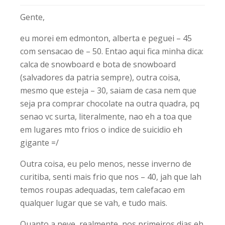
Gente,
eu morei em edmonton, alberta e peguei – 45
com sensacao de – 50. Entao aqui fica minha dica:
calca de snowboard e bota de snowboard
(salvadores da patria sempre), outra coisa,
mesmo que esteja – 30, saiam de casa nem que
seja pra comprar chocolate na outra quadra, pq
senao vc surta, literalmente, nao eh a toa que
em lugares mto frios o indice de suicidio eh
gigante =/
Outra coisa, eu pelo menos, nesse inverno de
curitiba, senti mais frio que nos – 40, jah que lah
temos roupas adequadas, tem calefacao em
qualquer lugar que se vah, e tudo mais.
Quanto a neve, realmente, nos primeiros dias eh