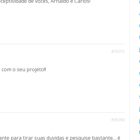
ceptividade de vocês, Arnaldo e Carlos!
#35015
 com o seu projeto!!
#35093
nte para tirar suas duvidas e pesquise bastante… é