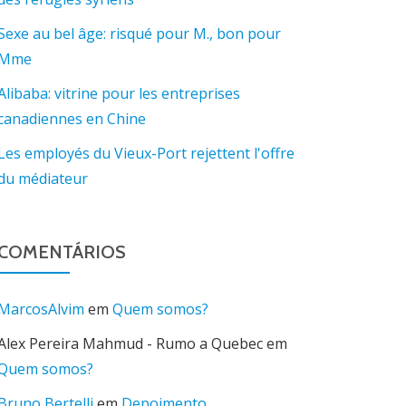
Sexe au bel âge: risqué pour M., bon pour
Mme
Alibaba: vitrine pour les entreprises
canadiennes en Chine
Les employés du Vieux-Port rejettent l'offre
du médiateur
COMENTÁRIOS
MarcosAlvim
em
Quem somos?
Alex Pereira Mahmud - Rumo a Quebec
em
Quem somos?
Bruno Bertelli
em
Depoimento