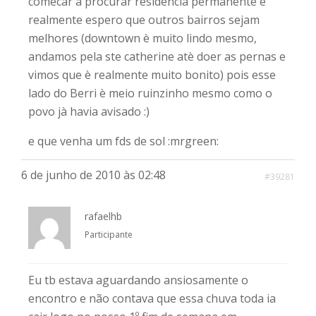
comecar a procurar residencia permanente e
realmente espero que outros bairros sejam
melhores (downtown è muito lindo mesmo,
andamos pela ste catherine atè doer as pernas e
vimos que è realmente muito bonito) pois esse
lado do Berri è meio ruinzinho mesmo como o
povo jà havia avisado :)
e que venha um fds de sol :mrgreen:
6 de junho de 2010 às 02:48
#39281
rafaelhb
Participante
Eu tb estava aguardando ansiosamente o
encontro e não contava que essa chuva toda ia