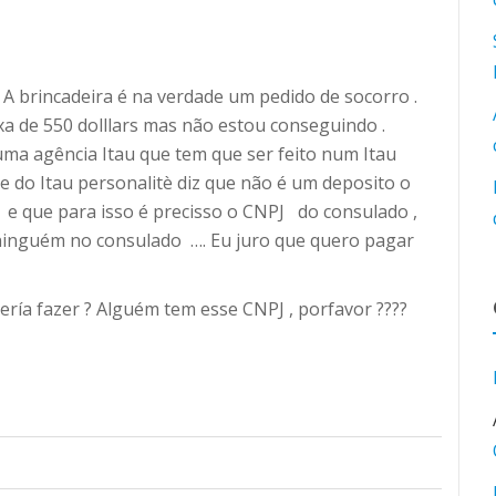
! A brincadeira é na verdade um pedido de socorro .
xa de 550 dolllars mas não estou conseguindo .
uma agência Itau que tem que ser feito num Itau
nte do Itau personalitè diz que não é um deposito o
 que para isso é precisso o CNPJ do consulado ,
ninguém no consulado …. Eu juro que quero pagar
ería fazer ? Alguém tem esse CNPJ , porfavor ????