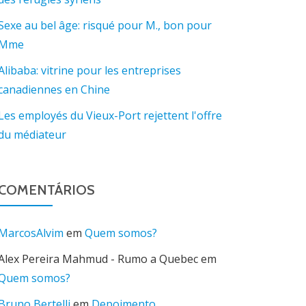
Sexe au bel âge: risqué pour M., bon pour
Mme
Alibaba: vitrine pour les entreprises
canadiennes en Chine
Les employés du Vieux-Port rejettent l'offre
du médiateur
COMENTÁRIOS
MarcosAlvim
em
Quem somos?
Alex Pereira Mahmud - Rumo a Quebec
em
Quem somos?
Bruno Bertelli
em
Depoimento