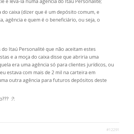
ie e levá-la numa agència do Itaú Personalité;
a do caixa (dizer que é um depósito comum, e
, agência e quem é o beneficiário, ou seja, o
do Itaú Personalité que não aceitam estes
tas e a moça do caixa disse que abriria uma
uela era uma agência só para clientes jurídicos, ou
eu estava com mais de 2 mil na carteira em
 uma outra agência para futuros depósitos deste
??? :?:
#12291