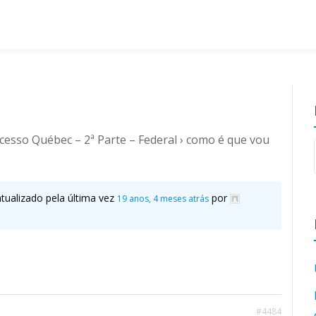
cesso Québec – 2ª Parte – Federal
›
como é que vou
atualizado pela última vez
por
19 anos, 4 meses atrás
#4484