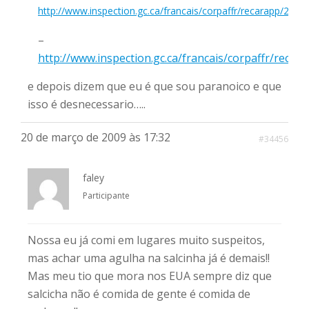
http://www.inspection.gc.ca/francais/corpaffr/recarapp/200
–
http://www.inspection.gc.ca/francais/corpaffr/reca
e depois dizem que eu é que sou paranoico e que
isso é desnecessario…..
20 de março de 2009 às 17:32
#34456
faley
Participante
Nossa eu já comi em lugares muito suspeitos,
mas achar uma agulha na salcinha já é demais!!
Mas meu tio que mora nos EUA sempre diz que
salcicha não é comida de gente é comida de