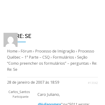
RE: RE: SE
Home
›
Fórum
›
Processo de Imigração
›
Processo
Québec – 1ª Parte – CSQ
›
Formulários
›
Seção
“Como preencher os formulários” – perguntas
›
Re:
Re: Se
28 de janeiro de 2007 às 18:59
#13042
Carlos_Santos
Caro Juliano,
Participante
@julianomga
”;p=”5011 wrote: