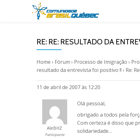
Pular
para
o
RE: RE: RESULTADO DA ENTREV
conteúdo
Home
›
Fórum
›
Processo de Imigração
›
Pro
resultado da entrevista foi positivo !!
›
Re: Re
11 de abril de 2007 às 12:20
Olá pessoal,
obrigado a todos pela força
Com certeza é disso que p
AleBHZ
solidariedade…
Participante