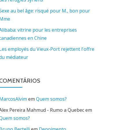
Sexe au bel âge: risqué pour M., bon pour
Mme
Alibaba: vitrine pour les entreprises
canadiennes en Chine
Les employés du Vieux-Port rejettent l'offre
du médiateur
COMENTÁRIOS
MarcosAlvim
em
Quem somos?
Alex Pereira Mahmud - Rumo a Quebec
em
Quem somos?
Bruno Bertelli
em
Depoimento