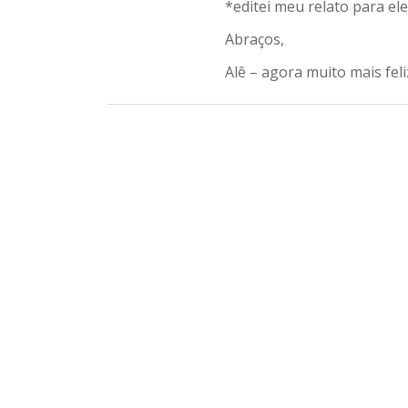
*editei meu relato para ele f
Abraços,
Alê – agora muito mais feliz