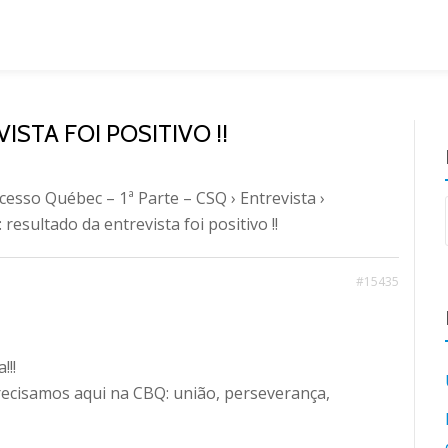
ISTA FOI POSITIVO !!
cesso Québec – 1ª Parte – CSQ
›
Entrevista
›
: resultado da entrevista foi positivo !!
#15435
!!!
recisamos aqui na CBQ: união, perseverança,