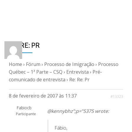
RE: RE: PR
Home
›
Fórum
›
Processo de Imigração
›
Processo
Québec – 1ª Parte – CSQ
›
Entrevista
›
Pré-
comunicado de entrevista
›
Re: Re: Pr
8 de fevereiro de 2007 às 11:37
#13323
Fabiocb
@kennybhz”;p=”5375 wrote:
Participante
Fábio,