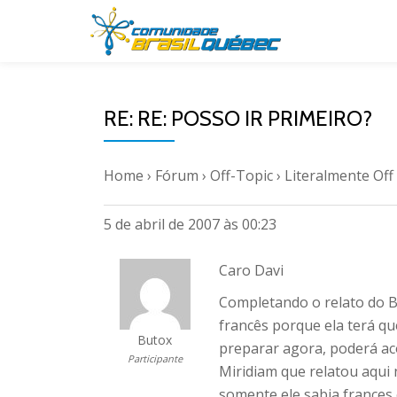
Pular
para
o
RE: RE: POSSO IR PRIMEIRO?
conteúdo
Home
›
Fórum
›
Off-Topic
›
Literalmente Off 
5 de abril de 2007 às 00:23
Caro Davi
Completando o relato do B
francês porque ela terá qu
Butox
preparar agora, poderá ac
Participante
Miridiam que relatou aqu
somente ele sabia frances