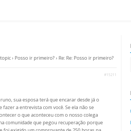
topic
›
Posso ir primeiro?
›
Re: Re: Posso ir primeiro?
#15211
runo, sua esposa terá que encarar desde já o
e fazer a entrevista com você. Se ela não se
ontecer o que aconteceu com o nosso colega
i na comunidade que pegou recuperação porque
 e foi exigido um comprovante de 250 horas na