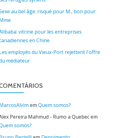
Sexe au bel âge: risqué pour M., bon pour
Mme
Alibaba: vitrine pour les entreprises
canadiennes en Chine
Les employés du Vieux-Port rejettent l'offre
du médiateur
COMENTÁRIOS
MarcosAlvim
em
Quem somos?
Alex Pereira Mahmud - Rumo a Quebec
em
Quem somos?
Bruno Bertelli
em
Depoimento