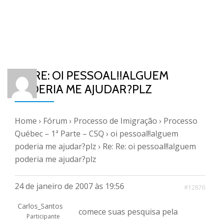
RE: RE: OI PESSOAL!!ALGUEM
PODERIA ME AJUDAR?PLZ
Home
›
Fórum
›
Processo de Imigração
›
Processo
Québec – 1ª Parte – CSQ
›
oi pessoal!!alguem
poderia me ajudar?plz
›
Re: Re: oi pessoal!!alguem
poderia me ajudar?plz
24 de janeiro de 2007 às 19:56
#12876
Carlos_Santos
comece suas pesquisa pela
Participante