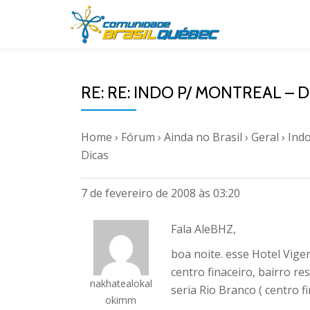
Pular
para
o
RE: RE: INDO P/ MONTREAL – 
conteúdo
Home
›
Fórum
›
Ainda no Brasil
›
Geral
›
Indo
Dicas
7 de fevereiro de 2008 às 03:20
Fala AleBHZ,
boa noite. esse Hotel Vig
centro finaceiro, bairro re
nakhatealokal
seria Rio Branco ( centro f
okimm