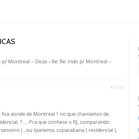
DICAS
 p/ Montreal – Dicas
›
Re: Re: Indo p/ Montreal –
#25153
er fica aonde de Montreal ? no que chamamos de
sidencial, ? …. Pra que conhece o RJ, comparando
inanceiro ) , ou Ipanema, copacabana ( residencial ),