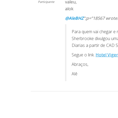
valeu,
Participante
alok
@AleBHZ
”;p=”18567 wrote
Para quem vai chegar e n
Sherbrooke divulgou uma
Diarias a partir de CAD 5
Segue o link.
Hotel Vige
Abraços,
Alê