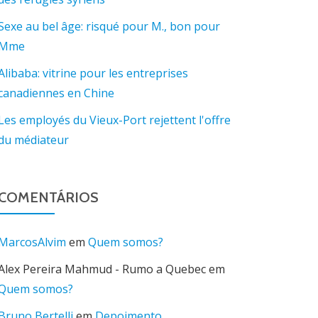
Sexe au bel âge: risqué pour M., bon pour
Mme
Alibaba: vitrine pour les entreprises
canadiennes en Chine
Les employés du Vieux-Port rejettent l'offre
du médiateur
COMENTÁRIOS
MarcosAlvim
em
Quem somos?
Alex Pereira Mahmud - Rumo a Quebec
em
Quem somos?
Bruno Bertelli
em
Depoimento