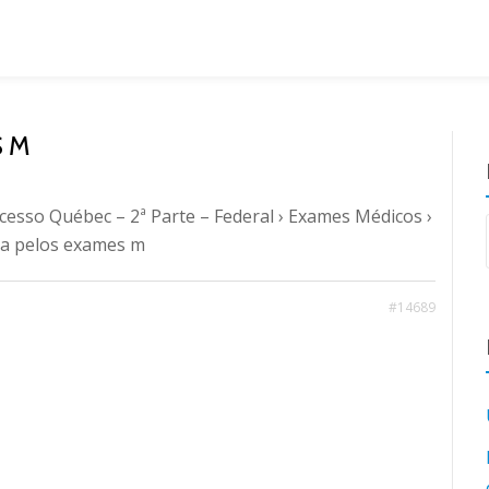
S M
cesso Québec – 2ª Parte – Federal
›
Exames Médicos
›
ra pelos exames m
#14689