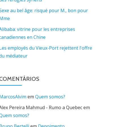
Sexe au bel âge: risqué pour M., bon pour
Mme
Alibaba: vitrine pour les entreprises
canadiennes en Chine
Les employés du Vieux-Port rejettent l'offre
du médiateur
COMENTÁRIOS
MarcosAlvim
em
Quem somos?
Alex Pereira Mahmud - Rumo a Quebec
em
Quem somos?
Bruno Bertelli
em
Depoimento