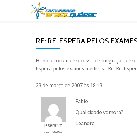
Pular
para
o
RE: RE: ESPERA PELOS EXAME
conteúdo
Home
›
Fórum
›
Processo de Imigração
›
Pro
Espera pelos exames médicos
›
Re: Re: Espe
23 de março de 2007 às 18:13
Fabio
Qual cidade vc mora?
Leandro
leserafim
Participante