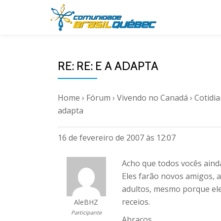
Pular
para
o
RE: RE: E A ADAPTA
conteúdo
Home
›
Fórum
›
Vivendo no Canadá
›
Cotidi
adapta
16 de fevereiro de 2007 às 12:07
Acho que todos vocês ainda
Eles farão novos amigos, 
adultos, mesmo porque ele
receios.
AleBHZ
Participante
Abraços,