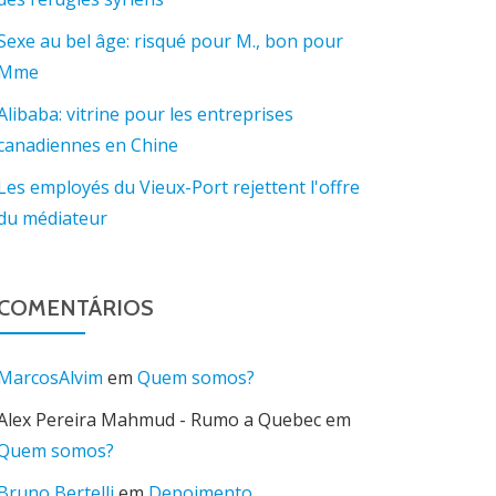
Sexe au bel âge: risqué pour M., bon pour
Mme
Alibaba: vitrine pour les entreprises
canadiennes en Chine
Les employés du Vieux-Port rejettent l'offre
du médiateur
COMENTÁRIOS
MarcosAlvim
em
Quem somos?
Alex Pereira Mahmud - Rumo a Quebec
em
Quem somos?
Bruno Bertelli
em
Depoimento