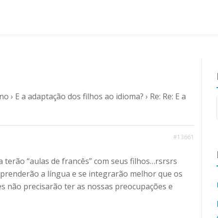
ano
›
E a adaptação dos filhos ao idioma?
›
Re: Re: E a
#13661
 terão “aulas de francês” com seus filhos…rsrsrs
aprenderão a língua e se integrarão melhor que os
s não precisarão ter as nossas preocupações e