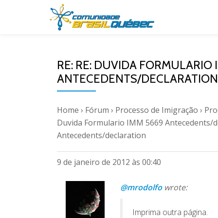
Pular
para
o
RE: RE: DUVIDA FORMULARIO 
conteúdo
ANTECEDENTS/DECLARATION
Home
›
Fórum
›
Processo de Imigração
›
Pro
Duvida Formulario IMM 5669 Antecedents/d
Antecedents/declaration
9 de janeiro de 2012 às 00:40
@mrodolfo
wrote:
Imprima outra página.