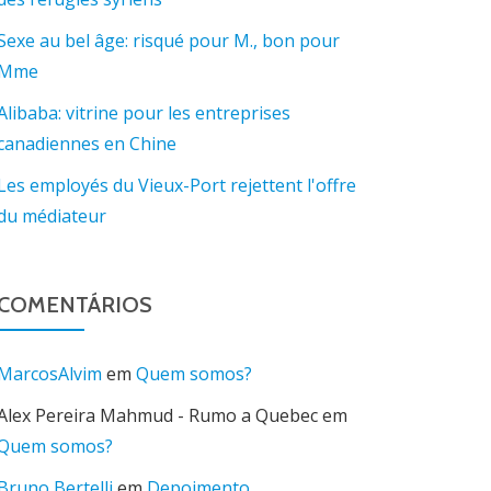
Sexe au bel âge: risqué pour M., bon pour
Mme
Alibaba: vitrine pour les entreprises
canadiennes en Chine
Les employés du Vieux-Port rejettent l'offre
du médiateur
COMENTÁRIOS
MarcosAlvim
em
Quem somos?
Alex Pereira Mahmud - Rumo a Quebec
em
Quem somos?
Bruno Bertelli
em
Depoimento