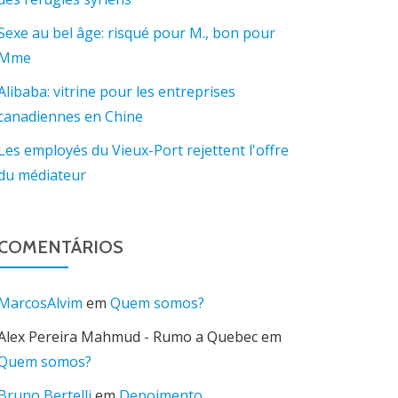
Sexe au bel âge: risqué pour M., bon pour
Mme
Alibaba: vitrine pour les entreprises
canadiennes en Chine
Les employés du Vieux-Port rejettent l'offre
du médiateur
COMENTÁRIOS
MarcosAlvim
em
Quem somos?
Alex Pereira Mahmud - Rumo a Quebec
em
Quem somos?
Bruno Bertelli
em
Depoimento