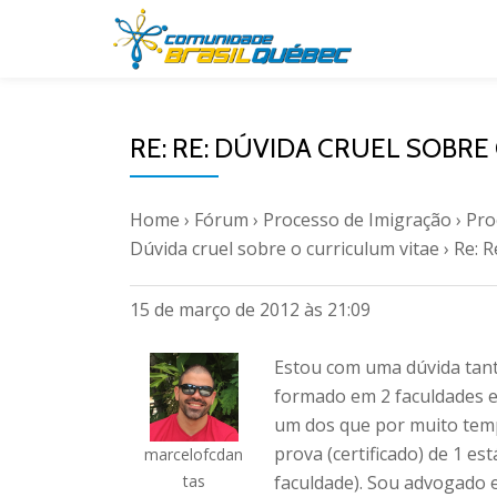
Pular
para
o
RE: RE: DÚVIDA CRUEL SOBRE
conteúdo
Home
›
Fórum
›
Processo de Imigração
›
Pro
Dúvida cruel sobre o curriculum vitae
›
Re: R
15 de março de 2012 às 21:09
Estou com uma dúvida tan
formado em 2 faculdades e 
um dos que por muito temp
prova (certificado) de 1 es
marcelofcdan
tas
faculdade). Sou advogado 