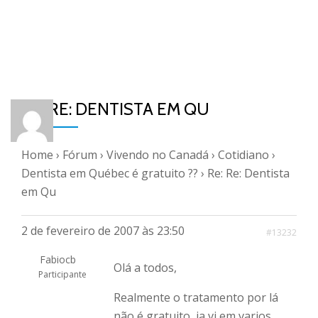
RE: RE: DENTISTA EM QU
Home
›
Fórum
›
Vivendo no Canadá
›
Cotidiano
›
Dentista em Québec é gratuito ??
›
Re: Re: Dentista
em Qu
2 de fevereiro de 2007 às 23:50
#13232
Fabiocb
Olá a todos,
Participante
Realmente o tratamento por lá
não é gratuito, ja vi em varios