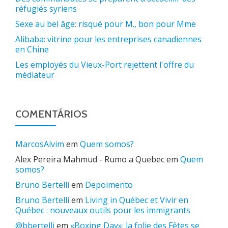
réfugiés syriens
Sexe au bel âge: risqué pour M., bon pour Mme
Alibaba: vitrine pour les entreprises canadiennes
en Chine
Les employés du Vieux-Port rejettent l'offre du
médiateur
COMENTÁRIOS
MarcosAlvim
em
Quem somos?
Alex Pereira Mahmud - Rumo a Quebec
em
Quem
somos?
Bruno Bertelli
em
Depoimento
Bruno Bertelli
em
Living in Québec et Vivir en
Québec : nouveaux outils pour les immigrants
@bbertelli
em
«Boxing Day»: la folie des Fêtes se