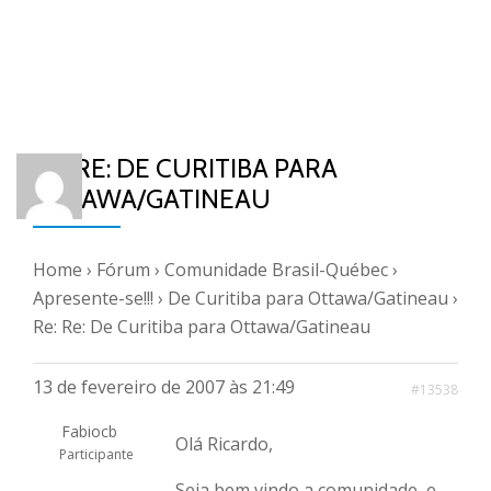
RE: RE: DE CURITIBA PARA
OTTAWA/GATINEAU
Home
›
Fórum
›
Comunidade Brasil-Québec
›
Apresente-se!!!
›
De Curitiba para Ottawa/Gatineau
›
Re: Re: De Curitiba para Ottawa/Gatineau
13 de fevereiro de 2007 às 21:49
#13538
Fabiocb
Olá Ricardo,
Participante
Seja bem vindo a comunidade, e