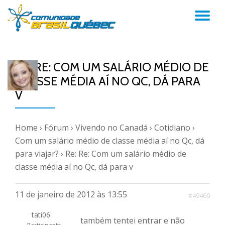
AL
Pular
para
NA
o
conteúdo
RE: RE: COM UM SALÁRIO MÉDIO DE
CLASSE MÉDIA AÍ NO QC, DÁ PARA
V
Home
›
Fórum
›
Vivendo no Canadá
›
Cotidiano
›
Com um salário médio de classe média aí no Qc, dá
para viajar?
›
Re: Re: Com um salário médio de
classe média aí no Qc, dá para v
11 de janeiro de 2012 às 13:55
#49460
tati06
também tentei entrar e não