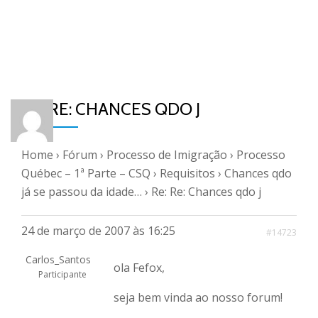
RE: RE: CHANCES QDO J
Home
›
Fórum
›
Processo de Imigração
›
Processo
Québec – 1ª Parte – CSQ
›
Requisitos
›
Chances qdo
já se passou da idade…
›
Re: Re: Chances qdo j
24 de março de 2007 às 16:25
#14723
Carlos_Santos
ola Fefox,
Participante
seja bem vinda ao nosso forum!