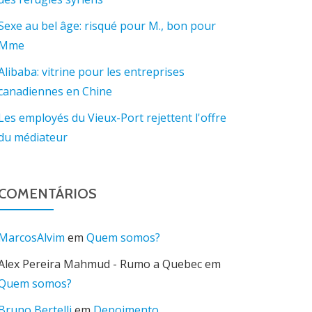
Sexe au bel âge: risqué pour M., bon pour
Mme
Alibaba: vitrine pour les entreprises
canadiennes en Chine
Les employés du Vieux-Port rejettent l'offre
du médiateur
COMENTÁRIOS
MarcosAlvim
em
Quem somos?
Alex Pereira Mahmud - Rumo a Quebec
em
Quem somos?
Bruno Bertelli
em
Depoimento