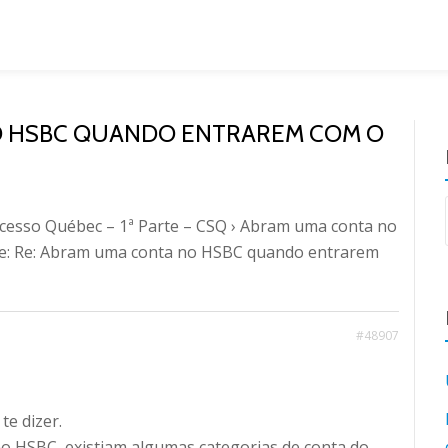
NO HSBC QUANDO ENTRAREM COM O
cesso Québec – 1ª Parte – CSQ
›
Abram uma conta no
e: Re: Abram uma conta no HSBC quando entrarem
#48907
te dizer.
no HSBC, existiam algumas categorias de conta do