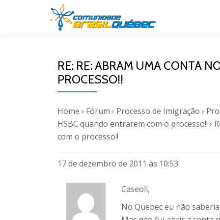
Pular
para
o
RE: RE: ABRAM UMA CONTA 
conteúdo
PROCESSO!!
Home
›
Fórum
›
Processo de Imigração
›
Pro
HSBC quando entrarem com o processo!!
›
R
com o processo!!
17 de dezembro de 2011 às 10:53
Caseoli,
No Quebec eu não saberia 
Mas qdo fui abrir a conta 