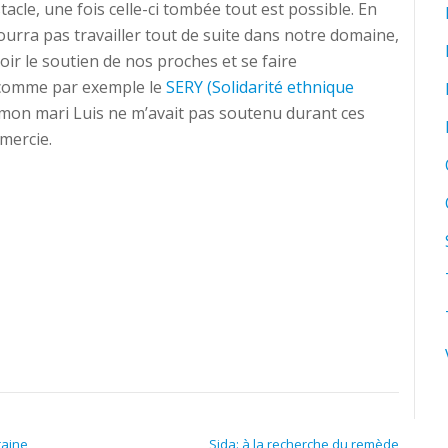
cle, une fois celle-ci tombée tout est possible. En
ourra pas travailler tout de suite dans notre domaine,
voir le soutien de nos proches et se faire
 comme par exemple le
SERY (Solidarité ethnique
i mon mari Luis ne m’avait pas soutenu durant ces
emercie.
raine
Sida: à la recherche du remède