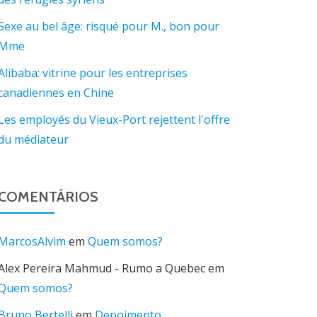
Sexe au bel âge: risqué pour M., bon pour
Mme
Alibaba: vitrine pour les entreprises
canadiennes en Chine
Les employés du Vieux-Port rejettent l'offre
du médiateur
COMENTÁRIOS
MarcosAlvim
em
Quem somos?
Alex Pereira Mahmud - Rumo a Quebec
em
Quem somos?
Bruno Bertelli
em
Depoimento