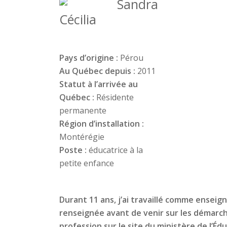
Sandra
Cécilia
Pays d’origine :
Pérou
Au Québec depuis :
2011
Statut à l’arrivée au
Québec :
Résidente
permanente
Région d’installation :
Montérégie
Poste :
éducatrice à la
petite enfance
Durant 11 ans, j’ai travaillé comme enseig
renseignée avant de venir sur les démarc
profession sur le site du ministère de l’É